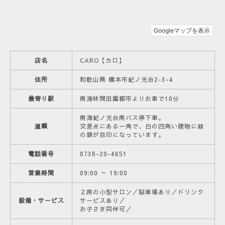
店名
CARO【カロ】
住所
和歌山県 橋本市紀ノ光台2-3-4
最寄り駅
南海林間田園都市よりお車で10分
南海紀ノ光台南バス停下車。
道順
交差点にある一角で、白の四角い建物に緑
の扉が目印になっています。
電話番号
0736-20-4651
営業時間
09:00 ～ 19:00
２席の小型サロン／駐車場あり／ドリンク
設備・サービス
サービスあり／
お子さま同伴可／